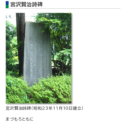
宮沢賢治詩碑
宮沢賢治詩碑（昭和23年11月10日建立）
まづもろともに