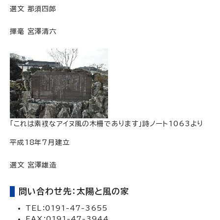
選文 那須四郎
揮毫 宮澤清六
「これは素襆なアイヌ風の木柵であります」詩ノート1063より
平成18年7月建立
選文 宮澤雄造
問い合わせ先：太陽と風の家
TEL：0191-47-3655
FAX：0191-47-3944