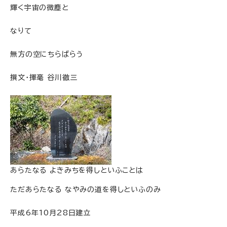
輝く宇宙の微塵と
なりて
無方の空にちらばらう
撰文・揮毫 谷川徹三
あらたなる よきみちを得しといふことは
ただあらたなる なやみの道を得しといふのみ
平成6年10月28日建立