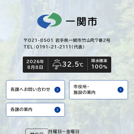
〒021-8501 岩手県一関市竹山町7番2号
TEL：0191-21-2111（代表）
降水確率
2026年
今日の日付
今日の天気
32.5
℃
100
雨
%
8月8日
市役所・
各課へお問い合わせ
施設の案内
各課の案内
月曜日～金曜日