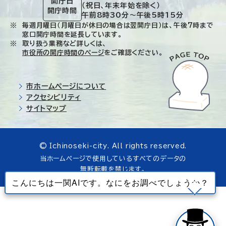
開庁日
（祝日、年末年始を除く）
開庁時間
午前8時30分～午後5時15分
毎週月曜日（月曜日が休日の場合は翌開庁日）は、午後7時まで
窓口開庁時間を延長しています。
取り扱う業務など詳しくは、
市役所の開庁時間のページ
をご確認ください。
市ホームページについて
アクセシビリティ
サイトマップ
© Ichinoseki-city. All rights reserved.
当ホームページで使用しているすべてのデータの
無断転載を禁じます。