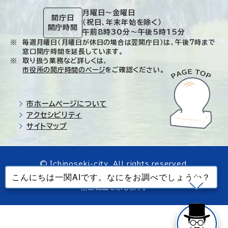
月曜日～金曜日
開庁日
（祝日、年末年始を除く）
開庁時間
午前8時30分～午後5時15分
毎週月曜日（月曜日が休日の場合は翌開庁日）は、午後7時まで
窓口開庁時間を延長しています。
取り扱う業務など詳しくは、
市役所の開庁時間のページ
をご確認ください。
市ホームページについて
アクセシビリティ
サイトマップ
© Ichinoseki-city. All rights reserved.
当ホームページで使用しているすべてのデータの
無断転載を禁じます。