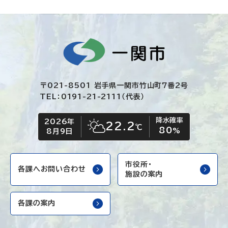
〒021-8501 岩手県一関市竹山町7番2号
TEL：0191-21-2111（代表）
降水確率
2026年
今日の日付
今日の天気
22.2
℃
80
晴れ時々くもり
%
8月9日
市役所・
各課へお問い合わせ
施設の案内
各課の案内