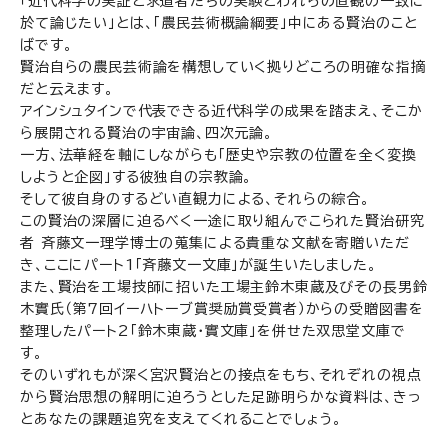
「近代科学の実証と求道者たちの実験とわれらの直観の一致に
於て論じたい」とは、「農民芸術概論綱要」中にある賢治のこと
ばです。
賢治自らの農民芸術論を構想していく拠りどころの明確な指摘
だと云えます。
アインシュタインで代表できる近代科学の成果を踏まえ、そこか
ら展開される賢治の宇宙論、四次元論。
一方、法華経を軸にしながらも「歴史や宗教の位置を全く変換
しようと企図」する彼独自の宗教論。
そして彼自身のするどい直観力による、それらの綜合。
この賢治の深層に迫るべく一途に取り組んでこられた賢治研究
者 斉藤文一理学博士の蒐集による貴重な文献を寄贈いただ
き、ここにパート1「斉藤文一文庫」が誕生いたしました。
また、賢治を工場技師に招いた工場主鈴木東蔵及びその長男鈴
木實氏（第7回イーハトーブ賞奨励賞受賞者）からの受贈図書を
整理したパート2「鈴木東蔵・實文庫」を併せた双思堂文庫で
す。
そのいずれもが深く宮沢賢治との接点をもち、それぞれの視点
から賢治思想の解明に迫ろうとした足跡明らかな資料は、きっ
とあなたの課題追究を支えてくれることでしょう。