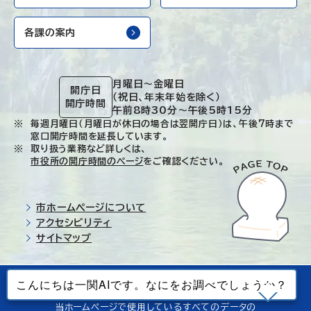
各課の案内
月曜日～金曜日
開庁日
（祝日、年末年始を除く）
開庁時間
午前8時30分～午後5時15分
毎週月曜日（月曜日が休日の場合は翌開庁日）は、午後7時まで
窓口開庁時間を延長しています。
取り扱う業務など詳しくは、
市役所の開庁時間のページ
をご確認ください。
市ホームページについて
アクセシビリティ
サイトマップ
© Ichinoseki-city. All rights reserved.
当ホームページで使用しているすべてのデータの