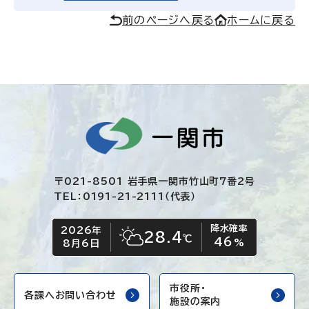
前のページへ戻る
ホームに戻る
〒021-8501 岩手県一関市竹山町7番2号
TEL：0191-21-2111（代表）
降水確率
2026年
今日の日付
今日の天気
28.4
℃
46
晴れ時々くもり
%
8月6日
市役所・
各課へお問い合わせ
施設の案内