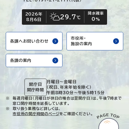
TEL：0191-21-2111（代表）
降水確率
2026年
今日の日付
今日の天気
29.7
℃
0
晴れ時々くもり
%
8月6日
市役所・
各課へお問い合わせ
施設の案内
各課の案内
月曜日～金曜日
開庁日
（祝日、年末年始を除く）
開庁時間
午前8時30分～午後5時15分
毎週月曜日（月曜日が休日の場合は翌開庁日）は、午後7時まで
窓口開庁時間を延長しています。
取り扱う業務など詳しくは、
市役所の開庁時間のページ
をご確認ください。