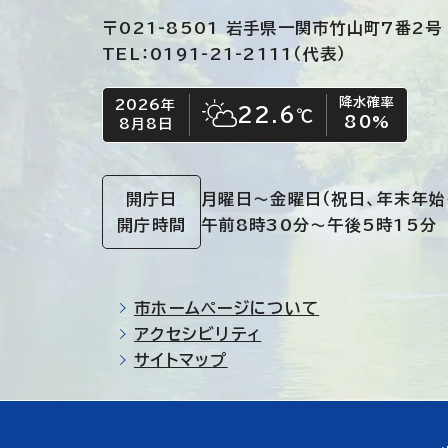
〒021-8501 岩手県一関市竹山町7番2号
TEL：0191-21-2111（代表）
降水確率
2026年
今日の日付
今日の天気
22.6
℃
80
%
8月8日
晴れ時々くもり
開庁日
月曜日～金曜日
（祝日、年末年始
開庁時間
午前8時30分～午後5時15分
市ホームページについて
アクセシビリティ
サイトマップ