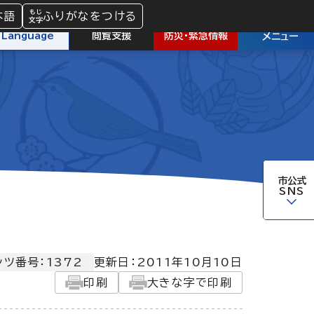
本語
ふりがなをつける
防災
・
緊急情報
Language
閲覧支援
メニュー
市公式
SNS
ンツ番号：1372
更新日：
2011年10月10日
印刷
大きな字で印刷