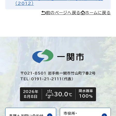
（2012）
前のページへ戻る
ホームに戻る
〒021-8501 岩手県一関市竹山町7番2号
TEL：0191-21-2111（代表）
降水確率
2026年
今日の日付
今日の天気
30.0
℃
100
雨
%
8月8日
市役所・
各課へお問い合わせ