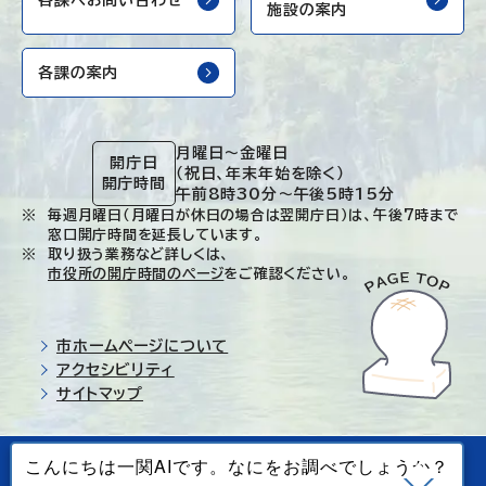
施設の案内
各課の案内
月曜日～金曜日
開庁日
（祝日、年末年始を除く）
開庁時間
午前8時30分～午後5時15分
毎週月曜日（月曜日が休日の場合は翌開庁日）は、午後7時まで
窓口開庁時間を延長しています。
取り扱う業務など詳しくは、
市役所の開庁時間のページ
をご確認ください。
市ホームページについて
アクセシビリティ
サイトマップ
© Ichinoseki-city. All rights reserved.