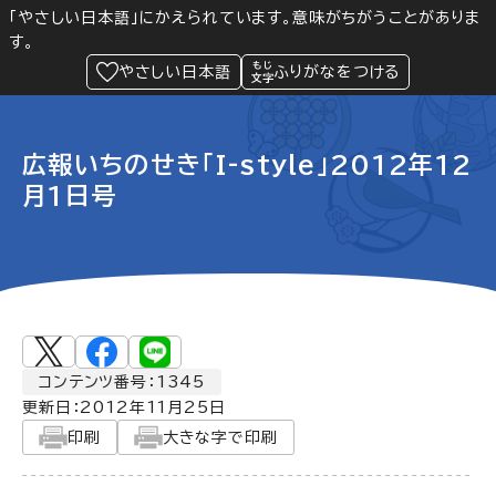
「やさしい日本語」にかえられています。意味がちがうことがありま
す。
防災
Language
閲覧支援
メニュー
緊急情報
やさしい日本語
ふりがなをつける
広報いちのせき「I-style」2012年12
月1日号
コンテンツ番号：1345
更新日：
2012年11月25日
印刷
大きな字で印刷