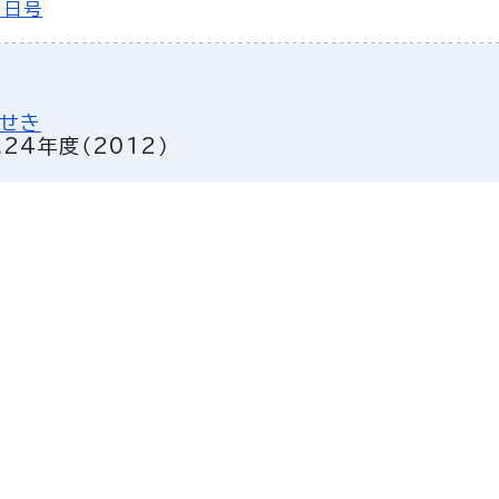
1日号
せき
成24年度（2012）