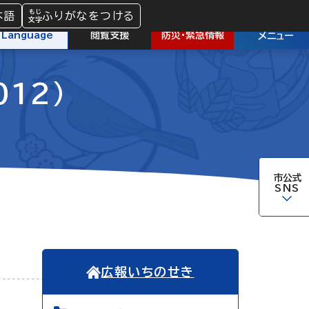
本語
ふりがなをつける
防災
・
緊急情報
Language
閲覧支援
メニュー
012）
市公式
SNS
広報いちのせき