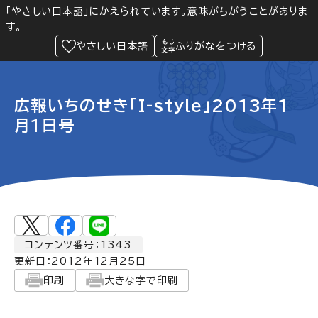
「やさしい日本語」にかえられています。意味がちがうことがありま
す。
防災
Language
閲覧支援
メニュー
緊急情報
やさしい日本語
ふりがなをつける
広報いちのせき「I-style」2013年1
月1日号
コンテンツ番号：1343
更新日：
2012年12月25日
印刷
大きな字で印刷