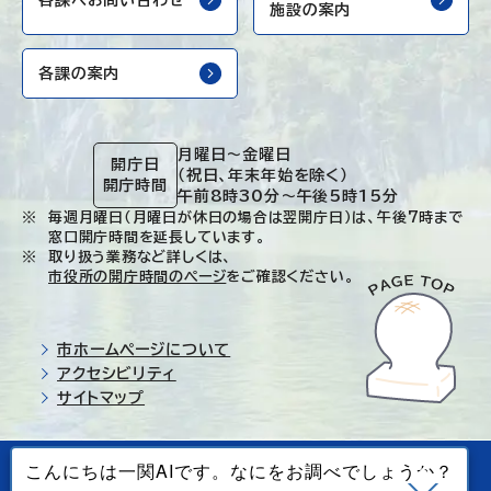
施設の案内
各課の案内
月曜日～金曜日
開庁日
（祝日、年末年始を除く）
開庁時間
午前8時30分～午後5時15分
毎週月曜日（月曜日が休日の場合は翌開庁日）は、午後7時まで
窓口開庁時間を延長しています。
取り扱う業務など詳しくは、
市役所の開庁時間のページ
をご確認ください。
市ホームページについて
アクセシビリティ
サイトマップ
© Ichinoseki-city. All rights reserved.