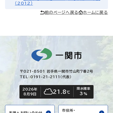
（2012）
前のページへ戻る
ホームに戻る
〒021-8501 岩手県一関市竹山町7番2号
TEL：0191-21-2111（代表）
降水確率
2026年
今日の日付
今日の天気
21.8
℃
3
くもり
%
8月9日
市役所・
各課へお問い合わせ