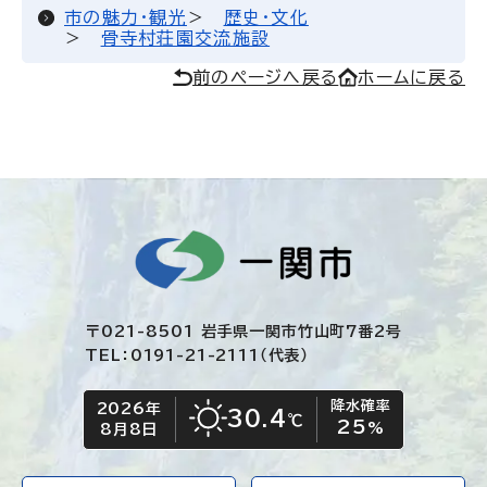
市の魅力・観光
歴史・文化
骨寺村荘園交流施設
前のページへ戻る
ホームに戻る
〒021-8501 岩手県一関市竹山町7番2号
TEL：0191-21-2111（代表）
降水確率
2026年
今日の日付
今日の天気
30.4
℃
25
晴れ
%
8月8日