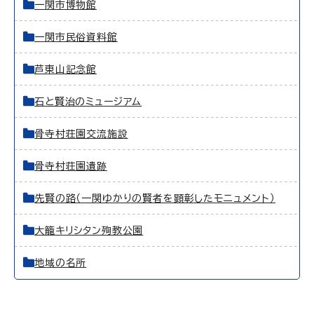
一関市博物館
一関市民俗資料館
芦東山記念館
石と賢治のミュージアム
骨寺村荘園交流施設
骨寺村荘園遺跡
先賢の路（一関ゆかりの賢者を顕彰したモニュメント）
大籠キリシタン殉教公園
地域の名所