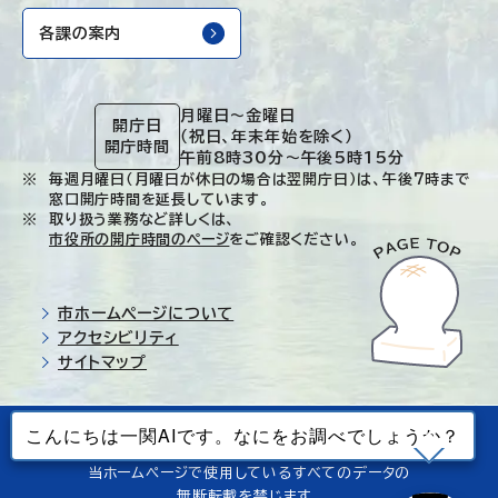
各課の案内
月曜日～金曜日
開庁日
（祝日、年末年始を除く）
開庁時間
午前8時30分～午後5時15分
毎週月曜日（月曜日が休日の場合は翌開庁日）は、午後7時まで
窓口開庁時間を延長しています。
取り扱う業務など詳しくは、
市役所の開庁時間のページ
をご確認ください。
市ホームページについて
アクセシビリティ
サイトマップ
© Ichinoseki-city. All rights reserved.
当ホームページで使用しているすべてのデータの
無断転載を禁じます。