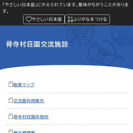
「やさしい日本語」にかえられています。意味がちがうことがありま
す。
防災
Language
閲覧支援
メニュー
緊急情報
やさしい日本語
ふりがなをつける
骨寺村荘園交流施設
散策マップ
交流館利用案内
骨寺村荘園休憩所