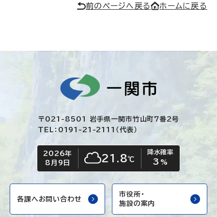
前のページへ戻る
ホームに戻る
〒021-8501 岩手県一関市竹山町7番2号
TEL：0191-21-2111（代表）
降水確率
2026年
今日の日付
今日の天気
21.8
℃
3
くもり
%
8月9日
市役所・
各課へお問い合わせ
施設の案内