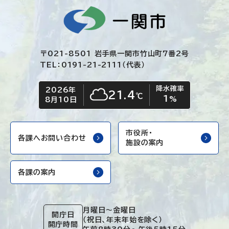
〒021-8501 岩手県一関市竹山町7番2号
TEL：0191-21-2111（代表）
降水確率
2026年
今日の日付
今日の天気
21.4
℃
1
くもり
%
8月10日
市役所・
各課へお問い合わせ
施設の案内
各課の案内
月曜日～金曜日
開庁日
（祝日、年末年始を除く）
開庁時間