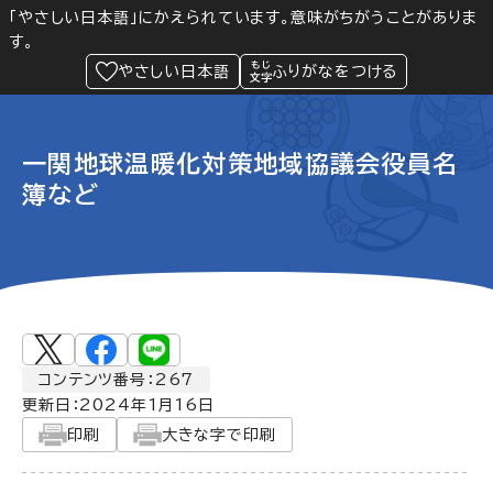
「やさしい日本語」にかえられています。意味がちがうことがありま
す。
防災
Language
閲覧支援
メニュー
緊急情報
やさしい日本語
ふりがなをつける
一関地球温暖化対策地域協議会役員名
簿など
コンテンツ番号：267
更新日：
2024年1月16日
印刷
大きな字で印刷