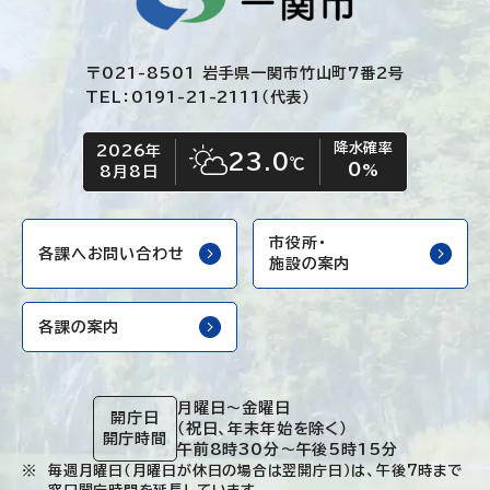
〒021-8501 岩手県一関市竹山町7番2号
TEL：0191-21-2111（代表）
降水確率
2026年
今日の日付
今日の天気
23.0
℃
0
晴れ時々くもり
%
8月8日
市役所・
各課へお問い合わせ
施設の案内
各課の案内
月曜日～金曜日
開庁日
（祝日、年末年始を除く）
開庁時間
午前8時30分～午後5時15分
毎週月曜日（月曜日が休日の場合は翌開庁日）は、午後7時まで