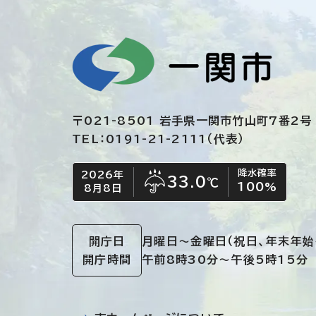
〒021-8501 岩手県一関市竹山町7番2号
TEL：0191-21-2111（代表）
降水確率
2026年
今日の日付
今日の天気
33.0
℃
100
%
8月8日
雨
開庁日
月曜日～金曜日
（祝日、年末年始
開庁時間
午前8時30分～午後5時15分