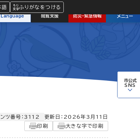
本語
ふりがなをつける
防災
・
緊急情報
Language
閲覧支援
メニュー
市公式
SNS
ンツ番号：3112
更新日：
2026年3月11日
印刷
大きな字で印刷