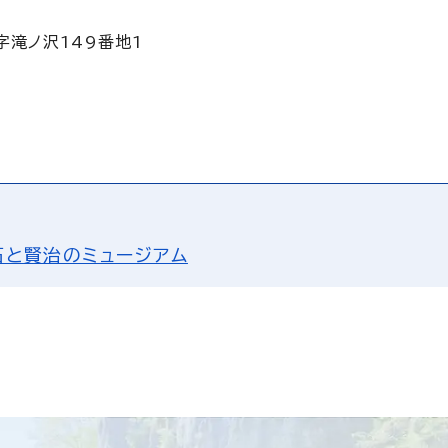
字滝ノ沢149番地1
石と賢治のミュージアム