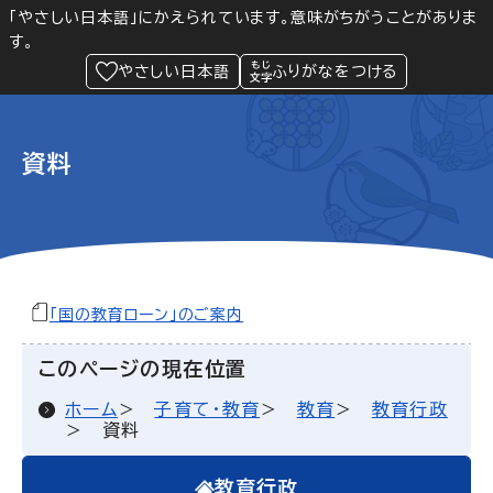
「やさしい日本語」にかえられています。意味がちがうことがありま
す。
防災
Language
閲覧支援
メニュー
緊急情報
やさしい日本語
ふりがなをつける
資料
「国の教育ローン」のご案内
このページの現在位置
ホーム
子育て・教育
教育
教育行政
資料
教育行政