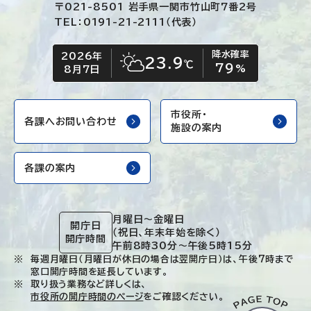
〒021-8501 岩手県一関市竹山町7番2号
TEL：0191-21-2111（代表）
降水確率
2026年
今日の日付
今日の天気
23.9
℃
79
晴れ時々くもり
%
8月7日
市役所・
各課へお問い合わせ
施設の案内
各課の案内
月曜日～金曜日
開庁日
（祝日、年末年始を除く）
開庁時間
午前8時30分～午後5時15分
毎週月曜日（月曜日が休日の場合は翌開庁日）は、午後7時まで
窓口開庁時間を延長しています。
取り扱う業務など詳しくは、
市役所の開庁時間のページ
をご確認ください。