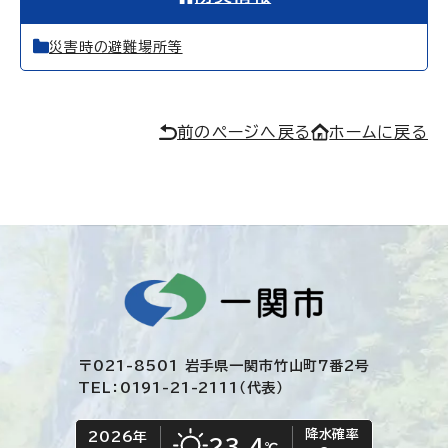
災害時の避難場所等
前のページへ戻る
ホームに戻る
〒021-8501 岩手県一関市竹山町7番2号
TEL：0191-21-2111（代表）
降水確率
2026年
今日の日付
今日の天気
23.4