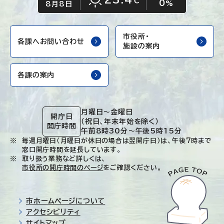
℃
0
晴れ
%
8月8日
市役所・
各課へお問い合わせ
施設の案内
各課の案内
月曜日～金曜日
開庁日
（祝日、年末年始を除く）
開庁時間
午前8時30分～午後5時15分
毎週月曜日（月曜日が休日の場合は翌開庁日）は、午後7時まで
窓口開庁時間を延長しています。
取り扱う業務など詳しくは、
市役所の開庁時間のページ
をご確認ください。
市ホームページについて
アクセシビリティ
サイトマップ