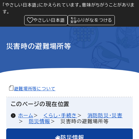
「やさしい日本語」にかえられています。意味がちがうことがありま
す。
防災
Language
閲覧支援
メニュー
緊急情報
やさしい日本語
ふりがなをつける
災害時の避難場所等
避難場所等について
このページの現在位置
ホーム
くらし・手続き
消防防災・災害
防災情報
災害時の避難場所等
防災情報