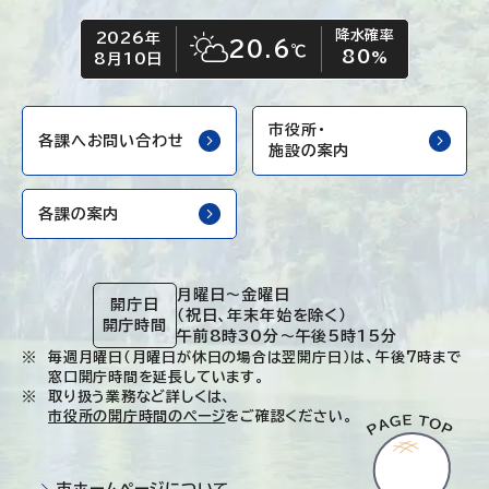
降水確率
2026年
今日の日付
今日の天気
20.6
℃
80
晴れ時々くもり
%
8月10日
市役所・
各課へお問い合わせ
施設の案内
各課の案内
月曜日～金曜日
開庁日
（祝日、年末年始を除く）
開庁時間
午前8時30分～午後5時15分
毎週月曜日（月曜日が休日の場合は翌開庁日）は、午後7時まで
窓口開庁時間を延長しています。
取り扱う業務など詳しくは、
市役所の開庁時間のページ
をご確認ください。