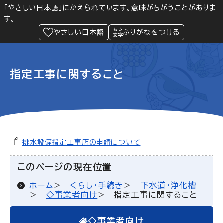
「やさしい日本語」にかえられています。意味がちがうことがありま
す。
防災
Language
閲覧支援
メニュー
緊急情報
やさしい日本語
ふりがなをつける
指定工事に関すること
排水設備指定工事店の申請について
このページの現在位置
ホーム
くらし・手続き
下水道・浄化槽
◇事業者向け
指定工事に関すること
◇事業者向け