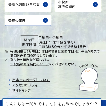
市役所・
各課へお問い合わせ
施設の案内
各課の案内
月曜日～金曜日
開庁日
（祝日、年末年始を除く）
開庁時間
午前8時30分～午後5時15分
毎週月曜日（月曜日が休日の場合は翌開庁日）は、午後7時まで
窓口開庁時間を延長しています。
取り扱う業務など詳しくは、
市役所の開庁時間のページ
をご確認ください。
市ホームページについて
アクセシビリティ
サイトマップ