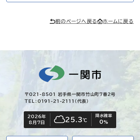
前のページへ戻る
ホームに戻る
〒021-8501 岩手県一関市竹山町7番2号
TEL：0191-21-2111（代表）
降水確率
2026年
今日の日付
今日の天気
25.3
℃
0
くもり
%
8月7日