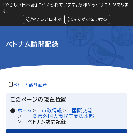
「やさしい日本語」にかえられています。意味がちがうことがありま
す。
防災
Language
閲覧支援
メニュー
緊急情報
やさしい日本語
ふりがなをつける
ベトナム訪問記録
ベトナム訪問記録
このページの現在位置
ホーム
市政情報
国際交流
一関市外国人市民等支援本部
ベトナム訪問記録