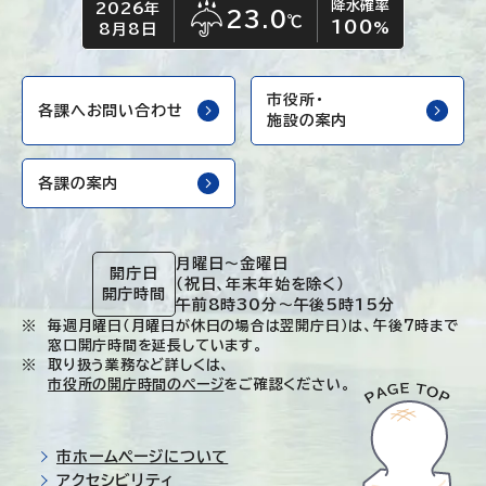
降水確率
2026年
今日の日付
今日の天気
23.0
℃
100
雨
%
8月8日
市役所・
各課へお問い合わせ
施設の案内
各課の案内
月曜日～金曜日
開庁日
（祝日、年末年始を除く）
開庁時間
午前8時30分～午後5時15分
毎週月曜日（月曜日が休日の場合は翌開庁日）は、午後7時まで
窓口開庁時間を延長しています。
取り扱う業務など詳しくは、
市役所の開庁時間のページ
をご確認ください。
市ホームページについて
アクセシビリティ