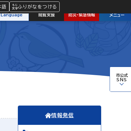
本語
ふりがなをつける
防災
・
緊急情報
Language
閲覧支援
メニュー
市公式
SNS
情報発信