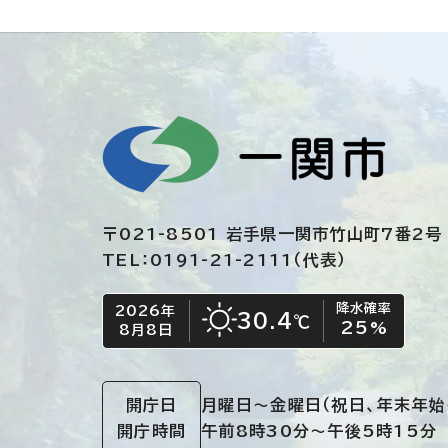
〒021-8501 岩手県一関市竹山町7番2号
TEL：0191-21-2111（代表）
降水確率
2026年
今日の日付
今日の天気
30.4
℃
25
%
8月8日
晴れ
開庁日
月曜日～金曜日
（祝日、年末年始
開庁時間
午前8時30分～午後5時15分