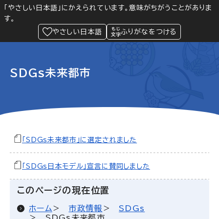
「やさしい日本語」にかえられています。意味がちがうことがありま
す。
防災
Language
閲覧支援
メニュー
緊急情報
やさしい日本語
ふりがなをつける
SDGs未来都市
「SDGs未来都市」に選定されました
「SDGs日本モデル」宣言に賛同しました
このページの現在位置
ホーム
市政情報
SDGs
SDGs未来都市