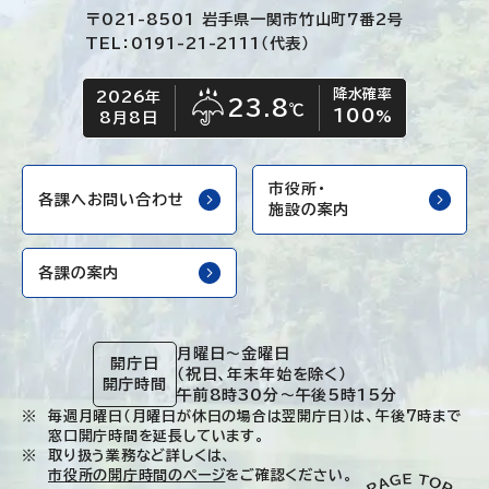
〒021-8501 岩手県一関市竹山町7番2号
TEL：0191-21-2111（代表）
降水確率
2026年
今日の日付
今日の天気
23.8
℃
100
雨
%
8月8日
市役所・
各課へお問い合わせ
施設の案内
各課の案内
月曜日～金曜日
開庁日
（祝日、年末年始を除く）
開庁時間
午前8時30分～午後5時15分
毎週月曜日（月曜日が休日の場合は翌開庁日）は、午後7時まで
窓口開庁時間を延長しています。
取り扱う業務など詳しくは、
市役所の開庁時間のページ
をご確認ください。