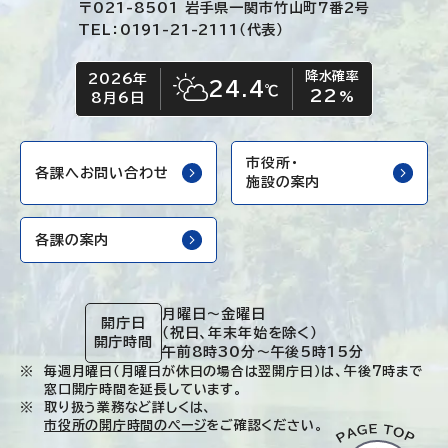
〒021-8501 岩手県一関市竹山町7番2号
TEL：0191-21-2111（代表）
降水確率
2026年
今日の日付
今日の天気
24.4
℃
22
晴れ時々くもり
%
8月6日
市役所・
各課へお問い合わせ
施設の案内
各課の案内
月曜日～金曜日
開庁日
（祝日、年末年始を除く）
開庁時間
午前8時30分～午後5時15分
毎週月曜日（月曜日が休日の場合は翌開庁日）は、午後7時まで
窓口開庁時間を延長しています。
取り扱う業務など詳しくは、
市役所の開庁時間のページ
をご確認ください。