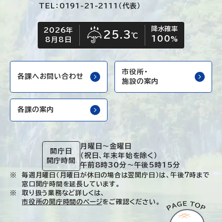
TEL：0191-21-2111（代表）
降水確率
2026年
今日の日付
今日の天気
25.3
℃
100
雨
%
8月8日
市役所・
各課へお問い合わせ
施設の案内
各課の案内
月曜日～金曜日
開庁日
（祝日、年末年始を除く）
開庁時間
午前8時30分～午後5時15分
毎週月曜日（月曜日が休日の場合は翌開庁日）は、午後7時まで
窓口開庁時間を延長しています。
取り扱う業務など詳しくは、
市役所の開庁時間のページ
をご確認ください。