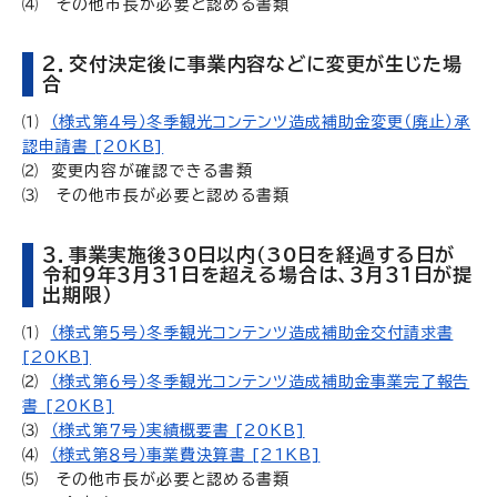
⑷ その他市長が必要と認める書類
２
．交付決定後に事業内容などに変更が生じた場
合
⑴
（様式第４号）冬季観光コンテンツ造成補助金変更（廃止）承
認申請書 [20KB]
⑵
変更内容が確認できる書類
⑶
その他市長が必要と認める書類
３．事業実施後30日以内（30日を経過する日が
令和９年３月３１日を超える場合は、３月３１日が提
出期限）
⑴
（様式第５号）冬季観光コンテンツ造成補助金交付請求書
[20KB]
⑵
（様式第６号）冬季観光コンテンツ造成補助金事業完了報告
書 [20KB]
⑶
（様式第７号）実績概要書 [20KB]
⑷
（様式第８号）事業費決算書 [21KB]
⑸
その他市長が必要と認める書類