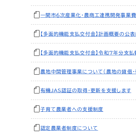
一関市６次産業化・農商工連携開発事業
【多面的機能支払交付金】計画概要の公
【多面的機能支払交付金】令和7年分支払
農地中間管理事業について（農地の貸借・
有機JAS認証の取得・更新を支援します
子育て農業者への支援制度
認定農業者制度について