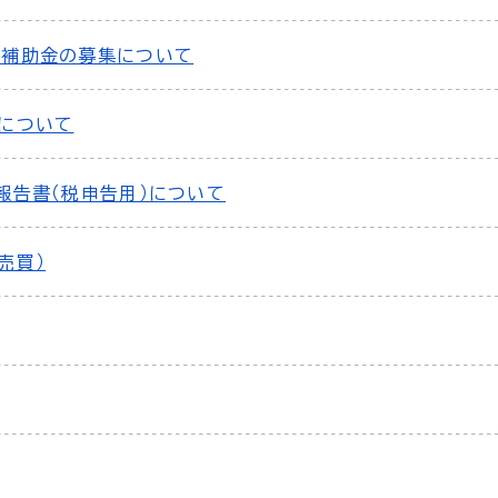
費補助金の募集について
表について
報告書（税申告用）について
売買）