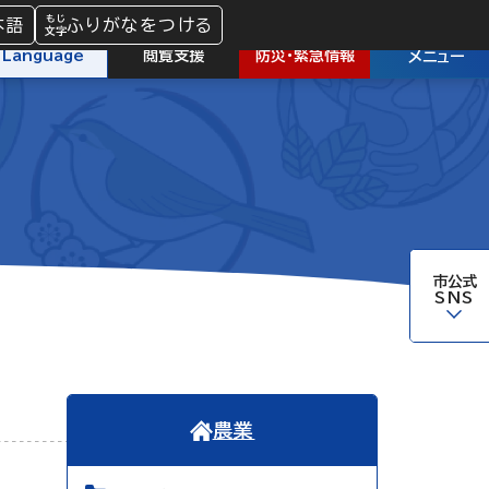
本語
ふりがなをつける
防災
・
緊急情報
Language
閲覧支援
メニュー
市公式
SNS
農業