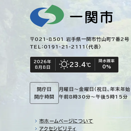
〒021-8501 岩手県一関市竹山町7番2号
TEL：0191-21-2111（代表）
降水確率
2026年
今日の日付
今日の天気
23.4
℃
0
%
8月8日
晴れ
開庁日
月曜日～金曜日
（祝日、年末年始
開庁時間
午前8時30分～午後5時15分
市ホームページについて
アクセシビリティ