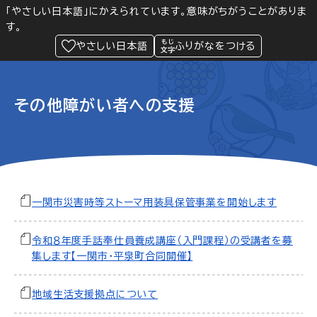
「やさしい日本語」にかえられています。意味がちがうことがありま
す。
防災
Language
閲覧支援
メニュー
緊急情報
やさしい日本語
ふりがなをつける
その他障がい者への支援
一関市災害時等ストーマ用装具保管事業を開始します
令和８年度手話奉仕員養成講座（入門課程）の受講者を募
集します【一関市・平泉町合同開催】
地域生活支援拠点について