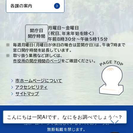
各課の案内
月曜日～金曜日
開庁日
（祝日、年末年始を除く）
開庁時間
午前8時30分～午後5時15分
毎週月曜日（月曜日が休日の場合は翌開庁日）は、午後7時まで
窓口開庁時間を延長しています。
取り扱う業務など詳しくは、
市役所の開庁時間のページ
をご確認ください。
市ホームページについて
アクセシビリティ
サイトマップ
© Ichinoseki-city. All rights reserved.
当ホームページで使用しているすべてのデータの
無断転載を禁じます。