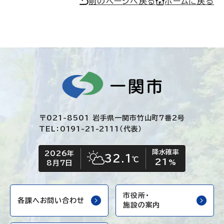
前のページへ戻る
ホームに戻る
〒021-8501 岩手県一関市竹山町7番2号
TEL：0191-21-2111（代表）
降水確率
2026年
今日の日付
今日の天気
32.1
℃
21
晴れ時々くもり
%
8月7日
市役所・
各課へお問い合わせ
施設の案内