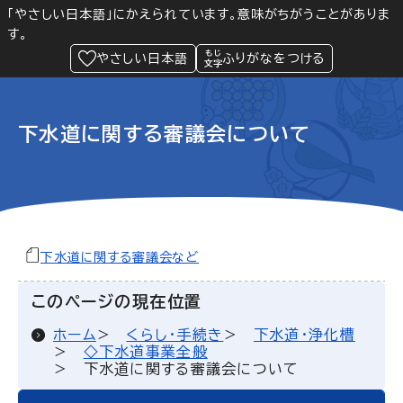
「やさしい日本語」にかえられています。意味がちがうことがありま
す。
防災
Language
閲覧支援
メニュー
緊急情報
やさしい日本語
ふりがなをつける
下水道に関する審議会について
下水道に関する審議会など
このページの現在位置
ホーム
くらし・手続き
下水道・浄化槽
◇下水道事業全般
下水道に関する審議会について