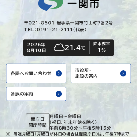
〒021-8501 岩手県一関市竹山町7番2号
TEL：0191-21-2111（代表）
降水確率
2026年
今日の日付
今日の天気
21.4
℃
1
くもり
%
8月10日
市役所・
各課へお問い合わせ
施設の案内
各課の案内
月曜日～金曜日
開庁日
（祝日、年末年始を除く）
開庁時間
午前8時30分～午後5時15分
毎週月曜日（月曜日が休日の場合は翌開庁日）は、午後7時まで