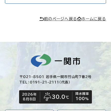
前のページへ戻る
ホームに戻る
〒021-8501 岩手県一関市竹山町7番2号
TEL：0191-21-2111（代表）
降水確率
2026年
今日の日付
今日の天気
30.0
℃
100
雨
%
8月8日