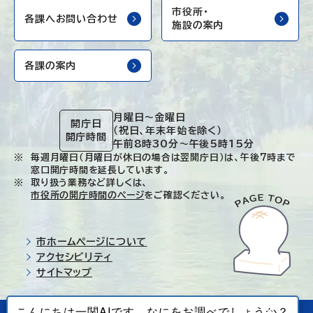
市役所・
各課へお問い合わせ
施設の案内
各課の案内
月曜日～金曜日
開庁日
（祝日、年末年始を除く）
開庁時間
午前8時30分～午後5時15分
毎週月曜日（月曜日が休日の場合は翌開庁日）は、午後7時まで
窓口開庁時間を延長しています。
取り扱う業務など詳しくは、
市役所の開庁時間のページ
をご確認ください。
市ホームページについて
アクセシビリティ
サイトマップ