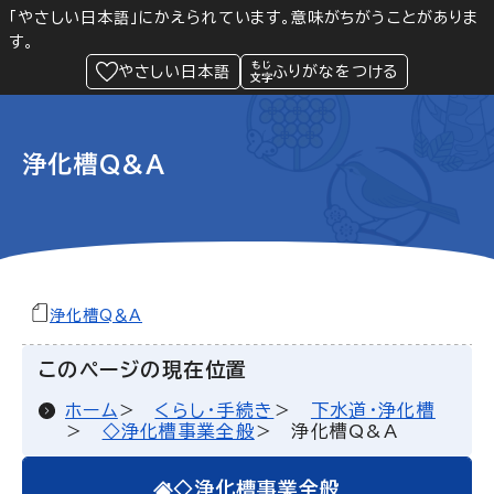
「やさしい日本語」にかえられています。意味がちがうことがありま
す。
防災
Language
閲覧支援
メニュー
緊急情報
やさしい日本語
ふりがなをつける
浄化槽Q&A
浄化槽Q＆A
このページの現在位置
ホーム
くらし・手続き
下水道・浄化槽
◇浄化槽事業全般
浄化槽Q&A
◇浄化槽事業全般