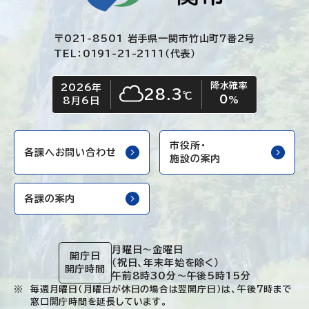
〒021-8501 岩手県一関市竹山町7番2号
TEL：0191-21-2111（代表）
降水確率
2026年
今日の日付
今日の天気
28.3
℃
0
くもり
%
8月6日
市役所・
各課へお問い合わせ
施設の案内
各課の案内
月曜日～金曜日
開庁日
（祝日、年末年始を除く）
開庁時間
午前8時30分～午後5時15分
毎週月曜日（月曜日が休日の場合は翌開庁日）は、午後7時まで
窓口開庁時間を延長しています。