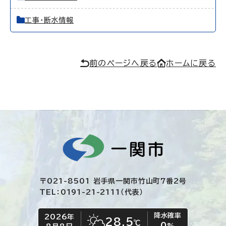
工事・断水情報
前のページへ戻る
ホームに戻る
〒021-8501 岩手県一関市竹山町7番2号
TEL：0191-21-2111（代表）
降水確率
2026年
今日の日付
今日の天気
28.5
℃
0