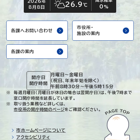
降水確率
2026年
今日の日付
今日の天気
26.9
℃
0
晴れ時々くもり
%
8月8日
市役所・
各課へお問い合わせ
施設の案内
各課の案内
月曜日～金曜日
開庁日
（祝日、年末年始を除く）
開庁時間
午前8時30分～午後5時15分
毎週月曜日（月曜日が休日の場合は翌開庁日）は、午後7時まで
窓口開庁時間を延長しています。
取り扱う業務など詳しくは、
市役所の開庁時間のページ
をご確認ください。
市ホームページについて
アクセシビリティ