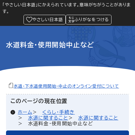
「やさしい日本語」にかえられています。意味がちがうことがありま
す。
防災
Language
閲覧支援
メニュー
緊急情報
やさしい日本語
ふりがなをつける
水道料金・使用開始中止など
水道・下水道使用開始・中止のオンライン受付について
このページの現在位置
ホーム
くらし・手続き
水道に関すること
水道に関すること
水道料金・使用開始中止など