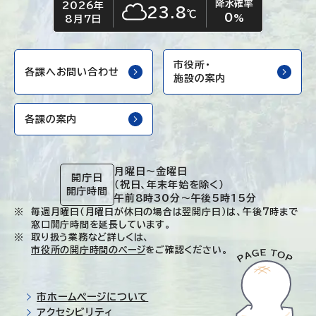
降水確率
2026年
今日の日付
今日の天気
23.8
℃
0
くもり
%
8月7日
市役所・
各課へお問い合わせ
施設の案内
各課の案内
月曜日～金曜日
開庁日
（祝日、年末年始を除く）
開庁時間
午前8時30分～午後5時15分
毎週月曜日（月曜日が休日の場合は翌開庁日）は、午後7時まで
窓口開庁時間を延長しています。
取り扱う業務など詳しくは、
市役所の開庁時間のページ
をご確認ください。
市ホームページについて
アクセシビリティ