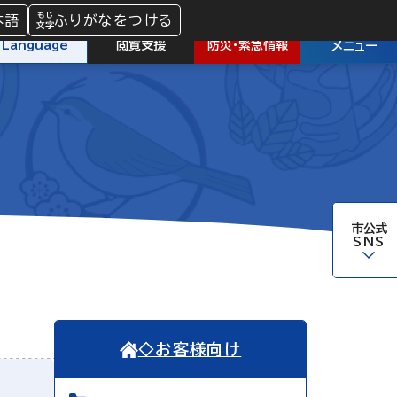
本語
ふりがなをつける
防災
・
緊急情報
Language
閲覧支援
メニュー
市公式
SNS
◇お客様向け