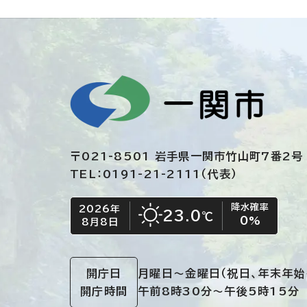
〒021-8501 岩手県一関市竹山町7番2号
TEL：0191-21-2111（代表）
降水確率
2026年
今日の日付
今日の天気
23.0
℃
0
%
8月8日
晴れ
開庁日
月曜日～金曜日
（祝日、年末年始
開庁時間
午前8時30分～午後5時15分