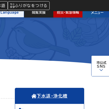
本語
ふりがなをつける
防災
・
緊急情報
Language
閲覧支援
メニュー
市公式
SNS
下水道・浄化槽