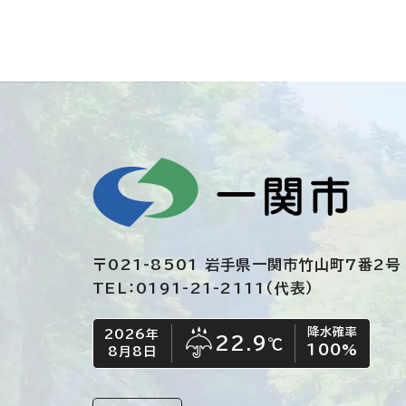
〒021-8501 岩手県一関市竹山町7番2号
TEL：0191-21-2111（代表）
降水確率
2026年
今日の日付
今日の天気
22.9
℃
100
%
8月8日
雨