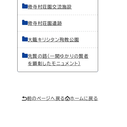
骨寺村荘園交流施設
骨寺村荘園遺跡
大籠キリシタン殉教公園
先賢の路（一関ゆかりの賢者
を顕彰したモニュメント）
前のページへ戻る
ホームに戻る