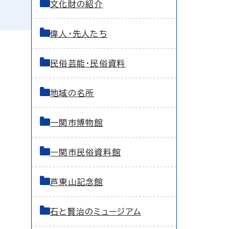
文化財の紹介
偉人・先人たち
民俗芸能・民俗資料
地域の名所
一関市博物館
一関市民俗資料館
芦東山記念館
石と賢治のミュージアム