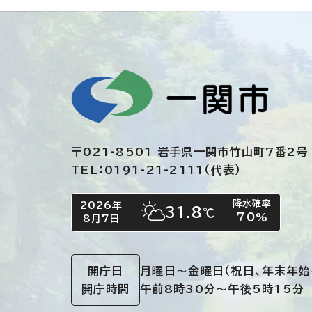
〒021-8501 岩手県一関市竹山町7番2号
TEL：0191-21-2111（代表）
降水確率
2026年
今日の日付
今日の天気
31.8
℃
70
%
8月7日
晴れ時々くもり
開庁日
月曜日～金曜日
（祝日、年末年始
開庁時間
午前8時30分～午後5時15分