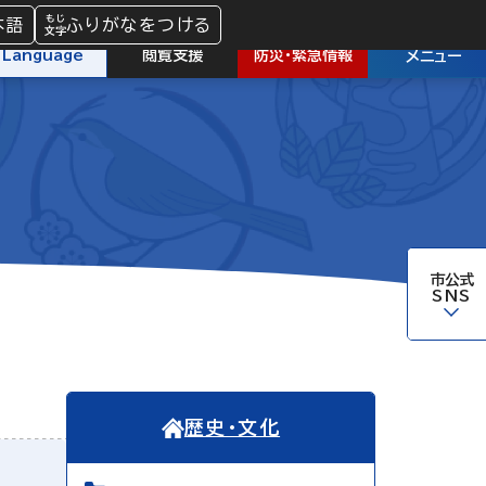
本語
ふりがなをつける
防災
・
緊急情報
Language
閲覧支援
メニュー
市公式
SNS
歴史・文化