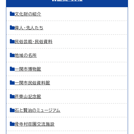
文化財の紹介
偉人・先人たち
民俗芸能・民俗資料
地域の名所
一関市博物館
一関市民俗資料館
芦東山記念館
石と賢治のミュージアム
骨寺村荘園交流施設