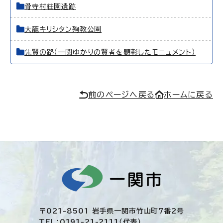
骨寺村荘園遺跡
大籠キリシタン殉教公園
先賢の路（一関ゆかりの賢者を顕彰したモニュメント）
前のページへ戻る
ホームに戻る
〒021-8501 岩手県一関市竹山町7番2号
TEL：0191-21-2111（代表）