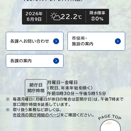
降水確率
2026年
今日の日付
今日の天気
22.2
℃
80
晴れ時々くもり
%
8月9日
市役所・
各課へお問い合わせ
施設の案内
各課の案内
月曜日～金曜日
開庁日
（祝日、年末年始を除く）
開庁時間
午前8時30分～午後5時15分
毎週月曜日（月曜日が休日の場合は翌開庁日）は、午後7時まで
窓口開庁時間を延長しています。
取り扱う業務など詳しくは、
市役所の開庁時間のページ
をご確認ください。