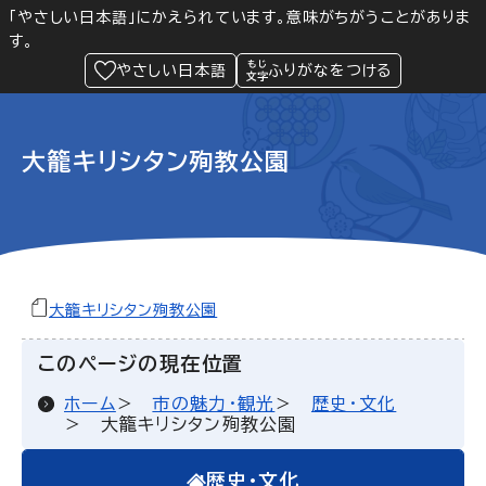
「やさしい日本語」にかえられています。意味がちがうことがありま
す。
防災
Language
閲覧支援
メニュー
緊急情報
やさしい日本語
ふりがなをつける
大籠キリシタン殉教公園
大籠キリシタン殉教公園
このページの現在位置
ホーム
市の魅力・観光
歴史・文化
大籠キリシタン殉教公園
歴史・文化