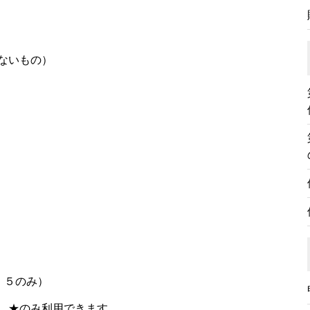
ないもの）
・５のみ）
、★のみ利用できます。