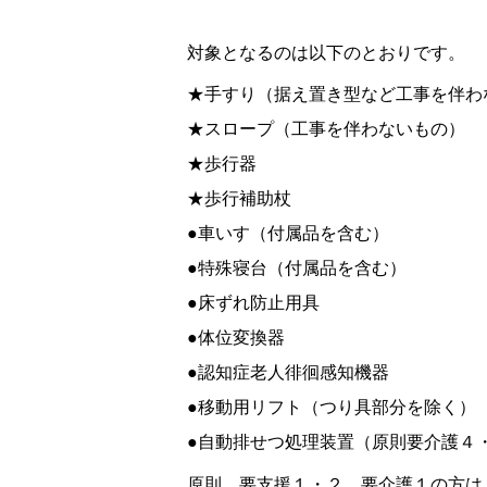
対象となるのは以下のとおりです。
★手すり（据え置き型など工事を伴わ
★スロープ（工事を伴わないもの）
★歩行器
★歩行補助杖
●車いす（付属品を含む）
●特殊寝台（付属品を含む）
●床ずれ防止用具
●体位変換器
●認知症老人徘徊感知機器
●移動用リフト（つり具部分を除く）
●自動排せつ処理装置（原則要介護４
原則、要支援１・２、要介護１の方は