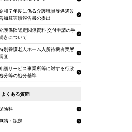
令和７年度に係る介護職員等処遇改
善加算実績報告書の提出
介護保険認定関係資料 交付申請の手
続きについて
特別養護老人ホーム入所待機者実態
調査
介護サービス事業所等に対する行政
処分等の処分基準
よくある質問
保険料
申請・認定