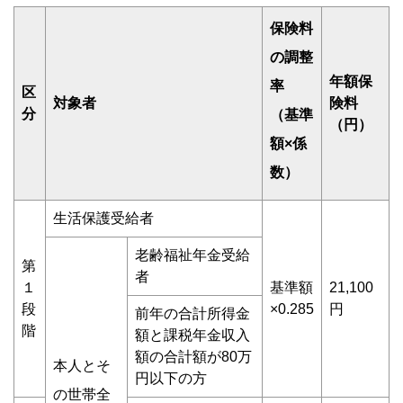
保険料
の調整
年額保
率
区
対象者
険料
分
（基準
（円）
額×係
数）
生活保護受給者
老齢福祉年金受給
第
者
１
基準額
21,100
段
×0.285
円
前年の合計所得金
階
額と課税年金収入
額の合計額が80万
本人とそ
円以下の方
の世帯全