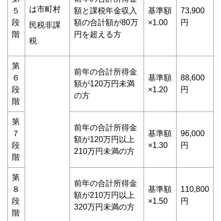
は市町村
５
額と課税年金収入
基準額
73,900
段
額の合計額が80万
×1.00
円
民税非課
階
円を超える方
税
第
前年の合計所得金
６
基準額
88,600
額が120万円未満
段
×1.20
円
の方
階
第
前年の合計所得金
７
基準額
96,000
額が120万円以上
段
×1.30
円
210万円未満の方
階
第
前年の合計所得金
８
基準額
110,800
額が210万円以上
段
×1.50
円
320万円未満の方
階