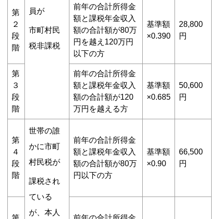
前年の合計所得金
員が
第
額と課税年金収入
２
基準額
28,800
市町村民
額の合計額が80万
段
×0.390
円
円を越え120万円
税非課税
階
以下の方
第
前年の合計所得金
３
額と課税年金収入
基準額
50,600
段
額の合計額が120
×0.685
円
階
万円を越える方
世帯の誰
第
前年の合計所得金
かに市町
４
額と課税年金収入
基準額
66,500
村民税が
段
額の合計額が80万
×0.90
円
階
円以下の方
課税され
ている
が、本人
第
前年の合計所得金