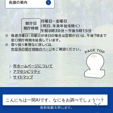
各課の案内
月曜日～金曜日
開庁日
（祝日、年末年始を除く）
開庁時間
午前8時30分～午後5時15分
毎週月曜日（月曜日が休日の場合は翌開庁日）は、午後7時まで
窓口開庁時間を延長しています。
取り扱う業務など詳しくは、
市役所の開庁時間のページ
をご確認ください。
市ホームページについて
アクセシビリティ
サイトマップ
© Ichinoseki-city. All rights reserved.
当ホームページで使用しているすべてのデータの
無断転載を禁じます。