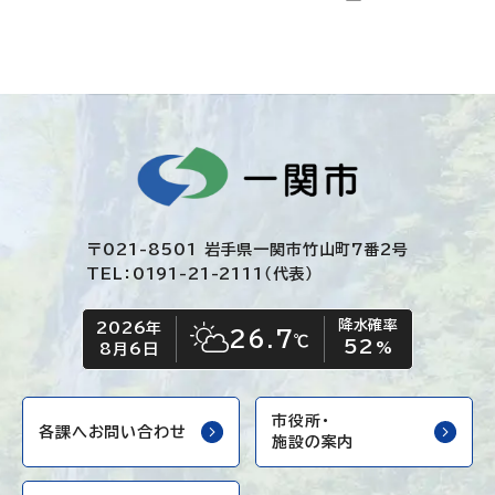
〒021-8501 岩手県一関市竹山町7番2号
TEL：0191-21-2111（代表）
降水確率
2026年
今日の日付
今日の天気
26.7
℃
52
晴れ時々くもり
%
8月6日
市役所・
各課へお問い合わせ
施設の案内