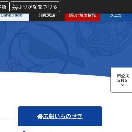
本語
ふりがなをつける
防災
・
緊急情報
Language
閲覧支援
メニュー
市公式
SNS
広報いちのせき