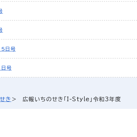
号
号
15日号
1日号
せき
広報いちのせき「I-Style」令和3年度