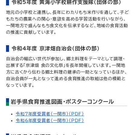
令和5年度 黄海小学校耕作支援隊（団体の部）
地元の小学校と連携し、長年にわたりもち米作りを通して、子ど
もたちの農業への関心・意欲を高める学習活動を行いながら、
一関地方で盛んなもち食文化を伝承するなど、地域の食育活動
の推進に貢献しています。
令和4年度 京津畑自治会（団体の部）
自治会の幅広い世代が参加し、郷土料理をテーマとして調理・
出展する「京津畑 食の文化祭」を長年開催しています。一関地
方に古くから伝わる郷土料理の継承の一助となっているほか、
自治会員が一丸となって進める食育推進の取組は他の模範と
なっています。
岩手県食育推進図画・ポスターコンクール
令和7年度受賞者（一関市）（PDF）
令和6年度受賞者（一関市）（PDF）