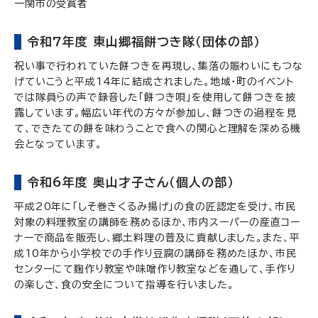
一関市の受賞者
令和7年度 東山郷福餅つき隊（団体の部）
祝い事で行われていた餅つきを再現し、集落の賑わいにもつな
げていこうと平成14年に結成されました。地域・町のイベント
では隊員らの声で録音した「餅つき唄」を使用して餅つきを披
露しています。幅広い年代の方々が参加し、餅つきの過程を見
て、できたての餅を味わうことで食への関心と理解を深める機
会となっています。
令和6年度 奥山才子さん（個人の部）
平成20年に「しそ巻きくるみ揚げ」の食の匠認定を受け、市民
対象の料理教室の講師を務めるほか、市内スーパーの産直コー
ナーで商品を販売し、郷土料理の普及に貢献しました。また、平
成10年から小学校での手作り豆腐の講師を務めたほか、市民
センターにて麹作り教室や味噌作り教室などを通して、手作り
の楽しさ、食の安全について指導を行いました。