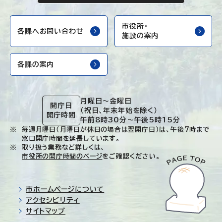
市役所・
各課へお問い合わせ
施設の案内
各課の案内
月曜日～金曜日
開庁日
（祝日、年末年始を除く）
開庁時間
午前8時30分～午後5時15分
毎週月曜日（月曜日が休日の場合は翌開庁日）は、午後7時まで
窓口開庁時間を延長しています。
取り扱う業務など詳しくは、
市役所の開庁時間のページ
をご確認ください。
市ホームページについて
アクセシビリティ
サイトマップ