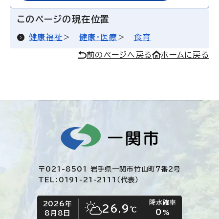
このページの現在位置
健康福祉
健康・医療
食育
前のページへ戻る
ホームに戻る
〒021-8501 岩手県一関市竹山町7番2号
TEL：0191-21-2111（代表）
降水確率
2026年
今日の日付
今日の天気
26.9
℃
0
晴れ時々くもり
%
8月8日