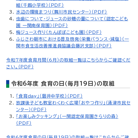
組（千厩小学校）（PDF）
水辺の環境まつり（舞川市民センター）（PDF）
虫歯について・ジュースの砂糖の量について（認定こども
園 一関南保育園）（PDF）
梅ジュース作り（たんぽぽこども園）（PDF）
ふじさわ朝市における普及啓発（栄養バランス・減塩）（一
関市食生活改善推進員協議会藤沢支部）（PDF）
令和7年度食育月間（6月）の取組一覧はこちらからご確認くだ
さい。（PDF）
令和6年度 食育の日（毎月19日）の取組
「食育day」（磐井中学校）（PDF）
放課後子ども教室わくわく広場「おやつ作り」（涌津市民セ
ンター）（PDF）
「お楽しみクッキング」（一関認定保育園きらりの森）
（PDF）
令和6年度食育の日（毎月19日）の取組一覧はこちらからご確